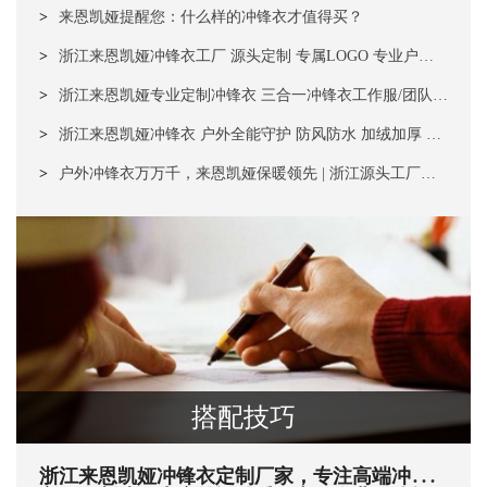
护新标准 专业定制
>
来恩凯娅提醒您：什么样的冲锋衣才值得买？
>
浙江来恩凯娅冲锋衣工厂 源头定制 专属LOGO 专业户外
防护专家
>
浙江来恩凯娅专业定制冲锋衣 三合一冲锋衣工作服/团队户
外夹克 防风防水 全能御寒 打造企业移动名片！
>
浙江来恩凯娅冲锋衣 户外全能守护 防风防水 加绒加厚 三
合一全能款 秋冬御寒首选
>
户外冲锋衣万万千，来恩凯娅保暖领先 | 浙江源头工厂，
为温暖代言
搭配技巧
浙江来恩凯娅冲锋衣定制厂家，专注高端冲锋