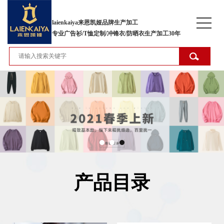
laienkaiya来恩凯娅品牌生产加工
专业广告衫/T恤定制/冲锋衣/防晒衣生产加工30年
产品目录