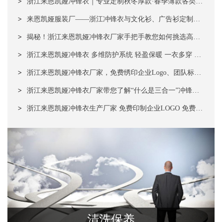
“战衣”
>
浙江来恩凯娅冲锋衣｜专业定制秋冬厚款·春季薄款各类冲
锋衣、校服、团体装、工装
>
来恩凯娅服装厂——浙江冲锋衣与文化衫、广告衫定制领
域的信赖之选
>
揭秘！浙江来恩凯娅冲锋衣厂家手把手教您如何挑选高质
量、低价格的冲锋衣！
>
浙江来恩凯娅冲锋衣 多维防护系统 轻盈保暖 一衣多穿 应
对多重场景 支持定制
>
浙江来恩凯娅冲锋衣厂家，免费绣印企业Logo、团队标
识，彰显团队个性，强化归属感与整体形象！ ​
>
浙江来恩凯娅冲锋衣厂家带您了解“什么是三合一”冲锋
衣！
>
浙江来恩凯娅冲锋衣生产厂家 免费印制企业LOGO 免费邮
寄 25秋冬新款 时尚设计
清洗保养