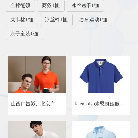
全棉翻领
商务T恤
冰丝速干T恤
莱卡棉T恤
冰丝棉T恤
赛事运动T恤
亲子童装T恤
山西广告衫、北京广告衫定做，定做广告衫，来恩凯娅广告衫厂
laienkaiya来恩凯娅服装厂定制批发广告衫