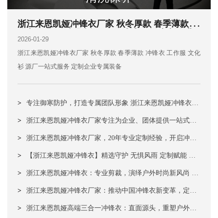
浙江来恩凯娅冲锋衣厂家 秋冬厚款 春季薄款 冲
锋衣 工作服 文化衫 源厂一站式服务 定制企业
2026-01-29
专属装备
浙江来恩凯娅冲锋衣厂家 秋冬厚款 春季薄款 冲锋衣 工作服 文化
衫 源厂一站式服务 定制企业专属装备
>
专注御寒防护，打造专属团队形象 浙江来恩凯娅冲锋衣厂
家｜秋冬品质装备定制专家
>
浙江来恩凯娅冲锋衣厂家专注为企业、团体提供一站式工
作服定制方案：
>
浙江来恩凯娅冲锋衣厂家，20年专业定制经验，开启冲锋
衣新概念​
>
【浙江来恩凯娅冲锋衣】精选守护 无惧风雨 定制赋能 专
属风范 经久洗涤不变形 企业LOGO为团队聚力！
>
浙江来恩凯娅冲锋衣：专业剪裁，演绎户外时尚新风尚 国
内知名品牌 实力工厂直供
>
浙江来恩凯娅冲锋衣厂家：推动中国冲锋衣新变革，定义
工装校服新标准！
>
浙江来恩凯娅高端三合一冲锋衣：直面源头，重塑户外防