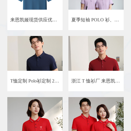
来恩凯娅现货供应优质工作服T恤陶瓷纤维POLO衫文化衫广告衫厂
夏季短袖 POLO 衫、高端棉质和高档定制
T恤定制 Polo衫定制 2025时尚 索罗娜面料 棉质服装
浙江 T 恤衫厂 来恩凯娅 索罗娜棉质工装 企业定制