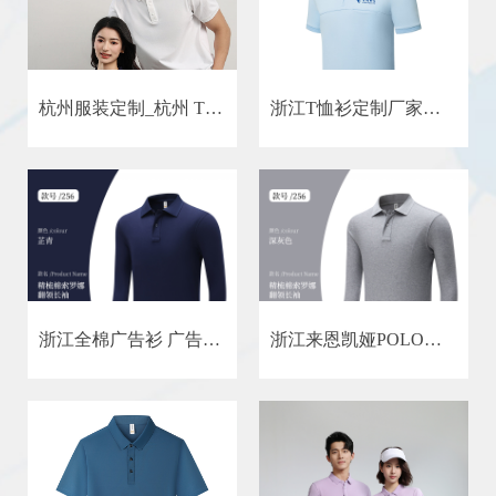
杭州服装定制_杭州 T 恤定制_杭州文化衫定制 - 浙江来恩凯娅 T 恤衫厂
浙江T恤衫定制厂家浙江地区T恤衫厂定制企业工装高端T恤衫定制
浙江全棉广告衫 广告衫印花定制T恤工装工作选浙江来恩凯娅POLO衫厂
浙江来恩凯娅POLO衫定制厂家 专业长袖POLO衫工装定制服务