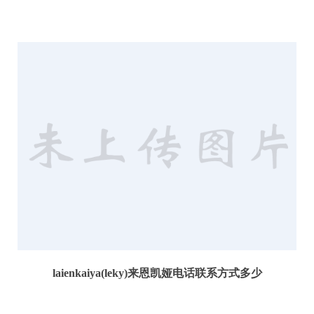
浙江宁波慈溪文化衫厂车辆汽车行业T恤衫文化衫定制来恩凯娅文化衫厂