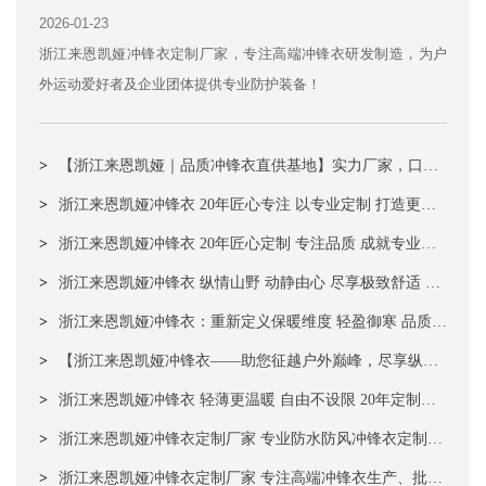
衣研发制造，为户外运动爱好者及企业团体提
2026-01-23
供专业防护装备
浙江来恩凯娅冲锋衣定制厂家，专注高端冲锋衣研发制造，为户
外运动爱好者及企业团体提供专业防护装备！
>
【浙江来恩凯娅｜品质冲锋衣直供基地】实力厂家，口碑
见证！我们专注打造兼具高性价比与专业性能的冲锋衣装
>
浙江来恩凯娅冲锋衣 20年匠心专注 以专业定制 打造更暖
备，为每一位户外爱好者与合作伙伴提供值得信赖的优选产
更轻的品质之选！
>
浙江来恩凯娅冲锋衣 20年匠心定制 专注品质 成就专业品
品。
质 赢得客户信赖
>
浙江来恩凯娅冲锋衣 纵情山野 动静由心 尽享极致舒适 轻
松应对恶劣天气​​
>
浙江来恩凯娅冲锋衣：重新定义保暖维度 轻盈御寒 品质护
航 户外全能伙伴
>
【浙江来恩凯娅冲锋衣——助您征越户外巅峰，尽享纵横
之乐】
>
浙江来恩凯娅冲锋衣 轻薄更温暖 自由不设限 20年定制老
厂提醒您来恩凯娅冲锋衣温暖始终相伴
>
浙江来恩凯娅冲锋衣定制厂家 专业防水防风冲锋衣定制与
批发 高端品质 时尚穿搭
>
浙江来恩凯娅冲锋衣定制厂家 专注高端冲锋衣生产、批发