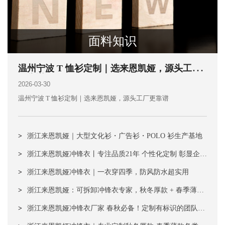
面料知识
温州宁波 T 恤衫定制｜选来恩凯娅，源头工厂
更靠谱
2026-03-30
温州宁波 T 恤衫定制｜选来恩凯娅，源头工厂更靠谱
>
浙江来恩凯娅｜大型文化衫・广告衫・POLO 衫生产基地
>
浙江来恩凯娅冲锋衣丨专注品质21年 个性化定制 彰显企业
文化
>
浙江来恩凯娅冲锋衣｜一衣穿四季，防风防水超实用
>
浙江来恩凯娅：可拆卸冲锋衣专家，秋冬厚款 + 春季薄款
全场景适配
>
浙江来恩凯娅冲锋衣厂家 春秋必备！定制有标识的团队