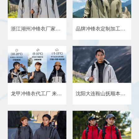
浙江湖州冲锋衣厂家厂家-浙江宁波冲锋衣厂家厂家冒险者的选择
品牌冲锋衣定制加工厂家，专业冲锋衣定制批发，可以定制企业LOGO
龙甲冲锋衣代工厂 来恩凯娅专业冲锋衣定制生产厂家
沈阳大连鞍山抚顺本溪丹东锦州营口阜新辽阳盘锦冲锋衣定制厂家