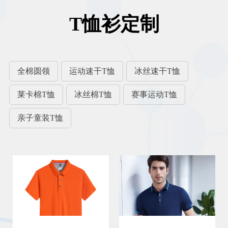
T恤衫定制
全棉圆领
运动速干T恤
冰丝速干T恤
莱卡棉T恤
冰丝棉T恤
赛事运动T恤
亲子童装T恤