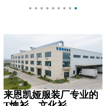
来恩凯娅服装厂专业的
T恤衫、文化衫、