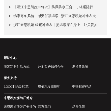
专注高端冲锋衣 为企业团体提供专业防护装备
>
【浙江来恩凯娅冲锋衣】防风防水三合一，轻暖随行，定
制企业专属印记 全国发货 欢迎合作
>
畅享寒冬风情，感受仟禧温暖 | 浙江来恩凯娅冲锋衣大型
批发基地 20年专业定制经验
>
浙江来恩凯娅 轻暖冲锋衣丨把温暖穿在身上，让关爱如影
随形 实力厂家专业定制20年
帮助中心
服装定制付款方式
外地客户如何合作
退换货政策
服务支持
LOGO刺绣及印花
增值税发票说明
申请邮寄样品
来恩凯娅服装厂简介
来恩凯娅服装厂专业的
联系我们
品质保障