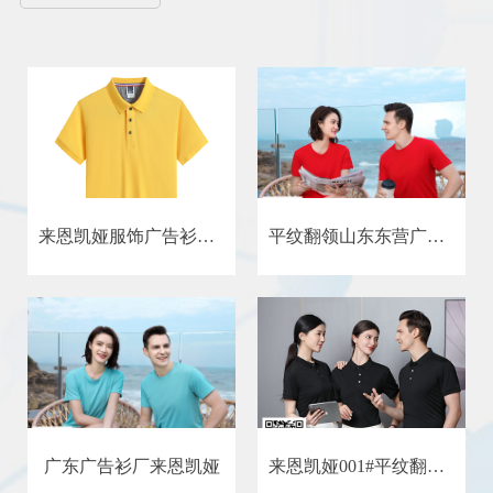
来恩凯娅服饰广告衫厂家_浙江宁波来恩凯娅广告衫文化衫T恤
平纹翻领山东东营广告衫厂来恩凯娅
广东广告衫厂来恩凯娅
来恩凯娅001#平纹翻领山东广告衫厂来恩凯娅