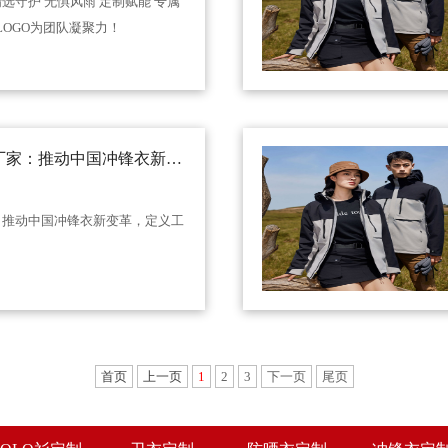
选守护 无惧风雨 定制赋能 专属
LOGO为团队凝聚力！
厂家：推动中国冲锋衣新变
标准！
：推动中国冲锋衣新变革，定义工
首页
上一页
1
2
3
下一页
尾页