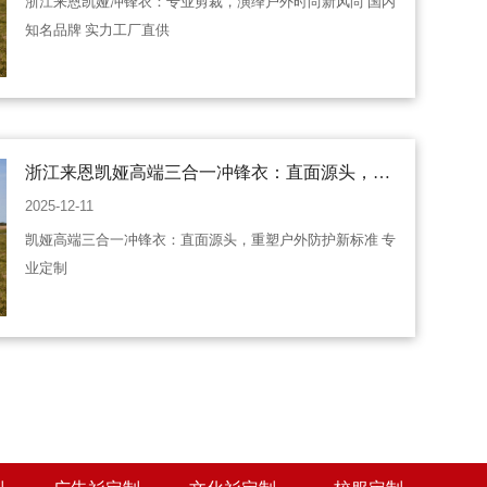
浙江来恩凯娅冲锋衣：专业剪裁，演绎户外时尚新风尚 国内
知名品牌 实力工厂直供
浙江来恩凯娅高端三合一冲锋衣：直面源头，重
塑户外防护新标准 专业定制
2025-12-11
凯娅高端三合一冲锋衣：直面源头，重塑户外防护新标准 专
业定制