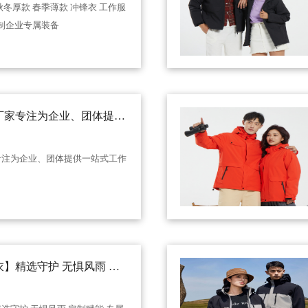
冬厚款 春季薄款 冲锋衣 工作服
定制企业专属装备
厂家专注为企业、团体提供
案：
专注为企业、团体提供一站式工作
】精选守护 无惧风雨 定
洗涤不变形 企业LOGO为