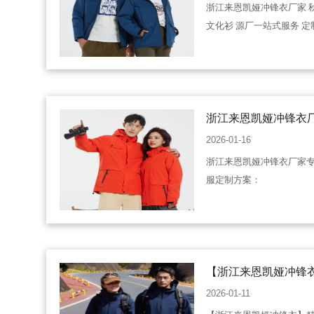
属装备
浙江来恩凯娅冲锋衣厂家 秋
文化衫 源厂一站式服务 
浙江来恩凯娅冲锋衣
一站式工作服定制方
2026-01-16
浙江来恩凯娅冲锋衣厂家
服定制方案：
【浙江来恩凯娅冲锋衣
制赋能 专属风范 经久
2026-01-11
团队聚力！