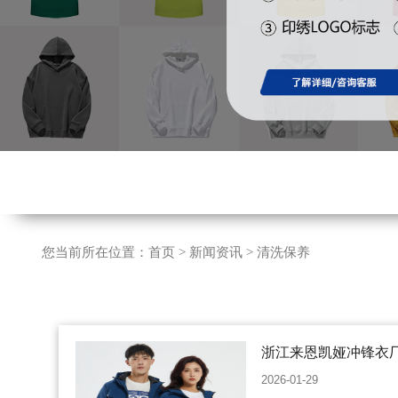
您当前所在位置：
首页
>
新闻资讯
>
清洗保养
浙江来恩凯娅冲锋衣厂
锋衣 工作服 文化衫 
2026-01-29