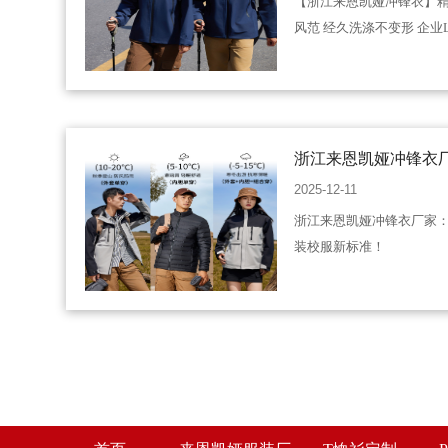
【浙江来恩凯娅冲锋衣】精
风范 经久洗涤不变形 企业
浙江来恩凯娅冲锋衣
革，定义工装校服新
2025-12-11
浙江来恩凯娅冲锋衣厂家
装校服新标准！