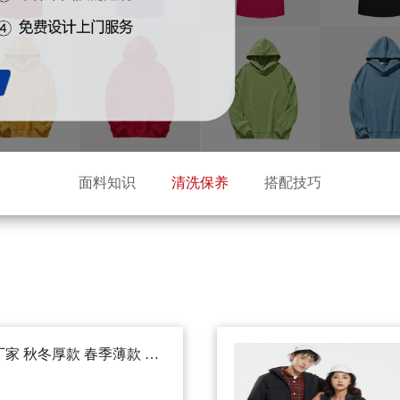
面料知识
清洗保养
搭配技巧
家 秋冬厚款 春季薄款 冲
源厂一站式服务 定制企业专